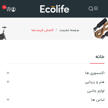
0
صفحه نخست
کاهش قیمت‌ها
خانه
اکسسوری ها

هنر و زیبایی

لوازم جانبی
لباس ها
