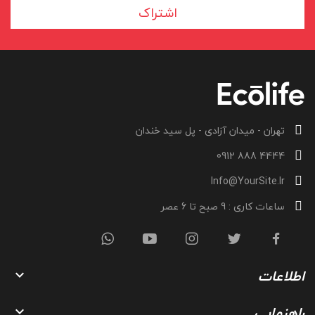
اشتراک
تهران - میدان آزادی - پل سید خندان
4444 888 0912
Info@YourSite.Ir
ساعات کاری : 9 صبح تا 6 عصر
اطلاعات

راهنمایی
