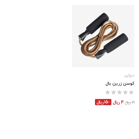
دیزاین
کوسن زرین بال
4 ریال
-15 ریال
19 ریال