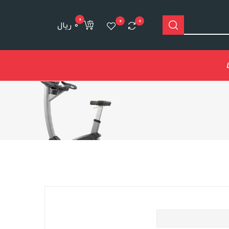
0
0
0
0 ریال